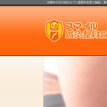
休職中の方の体のケア |
那覇市首里で鍼灸・整