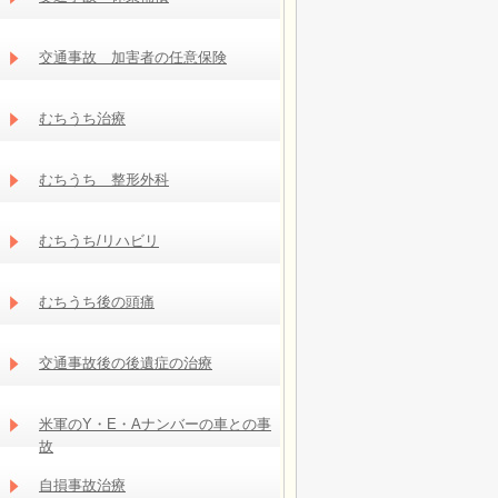
交通事故 加害者の任意保険
むちうち治療
むちうち 整形外科
むちうち/リハビリ
むちうち後の頭痛
交通事故後の後遺症の治療
米軍のY・E・Aナンバーの車との事
故
自損事故治療