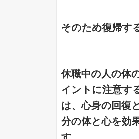
そのため復帰す
休職中の人の体
イントに注意す
は、心身の回復
分の体と心を効
す。