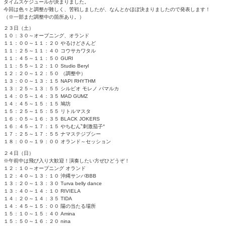
TOPページ
>
未分類
> タイムスケジュール発表！！！
タイムスケジュール発表！！！
タイムスケジュールが決まりました。
今回は色々と調整が難しく、苦戦しましたが、なんとかほぼ決まり
（※一部まだ調整中の箇所あり。）
２３日（土）
１０：３０～オープニング、オランド
１１：００～１１：２０ やるけどさんど
１１：２５～１１：４０ コウサカワタル
１１：４５～１１：５０ GURI
１１：５５～１２：１０ Studio Beryl
１２：２０～１２：５０ （調整中）
１３：００～１３：１５ NAPI RHYTHM