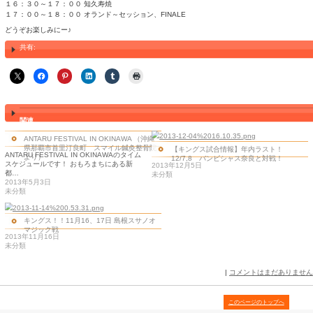
１３：２５～１３：５５ シルビオ モレノ パマルカ
１４：０５～１４：３５ MAD GUMZ
１４：４５～１５：１５ 鳩坊
１５：２５～１５：５５ リトルマスタ
１６：０５～１６：３５ BLACK JOKERS
１６：４５～１７：１５ やちむん‶刺激茄子″
１７：２５～１７：５５ ナマステジプシー
１８：００～１９：００ オランド～セッション
２４日（日）
※午前中は飛び入り大歓迎！演奏したい方ぜひどうぞ！
１２：１０～オープニング オランド
１２：４０～１３：１０ 沖縄サンバBBB
１３：２０～１３：３０ Turva belly dance
１３：４０～１４：１０ RIVIELA
１４：２０～１４：３５ TIDA
１４：４５～１５：００ 陽の当たる場所
１５：１０～１５：４０ Amina
１５：５０～１６：２０ nina
１６：３０～１７：００ 知久寿焼
１７：００～１８：００ オランド～セッション、FINALE