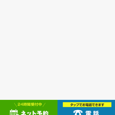
どうぞお楽しみにー♪
共有:
関連
ANTARU FESTIVAL IN OKINAWA （沖縄
県那覇市首里汀良町 スマイル鍼灸整骨院
【キングス試
ANTARU FESTIVAL IN OKINAWAのタイム
より）
12/7,8 
スケジュールです！ おもろまちにある新
2013年12月5日
都…
未分類
2013年5月3日
未分類
キングス！！11月16、17日 島根スサノオ
マジック戦
2013年11月16日