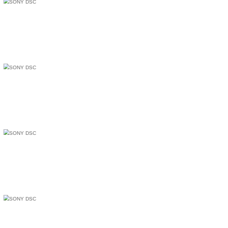
TOPページ
>
未分類
> 琉球ゴールデンキングス photo gallery2
琉球ゴールデンキングス photo gallery2