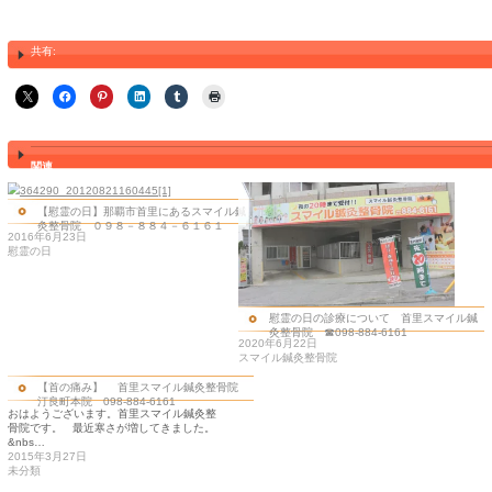
那覇市首里汀良町 3－39 1F 首里駅徒歩
ートすぐそば オレンジののぼりが目印です
駐車場 ３台～５台
◎スマイル鍼灸整骨院 久場川院 098-
那覇市首里久場川町2－131 プロスペール首
首里りうぼう徒歩１分,首里皮膚科跡地,首里
科すぐそば
駐車場 ３台あります