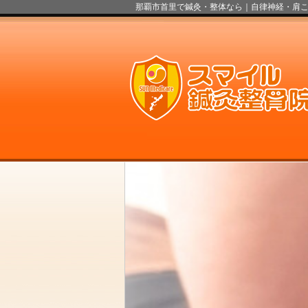
那覇市首里で鍼灸・整体なら｜自律神経・肩