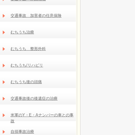
交通事故 加害者の任意保険
むちうち治療
むちうち 整形外科
むちうち/リハビリ
むちうち後の頭痛
交通事故後の後遺症の治療
米軍のY・E・Aナンバーの車との事
故
自損事故治療