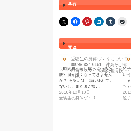
共有:
関連
受験生の身体づくりについて
☎098-884-6161 沖縄県那覇
長時間机の前に座っていると、
逆子
市首里スマイル鍼灸整骨院
腰や肩が痛くなってきません
いう
本院
か？ あるいは、頭は疲れてい
しま
ないし、まだまだ集…
ちゃ
2018年10月13日
20
受験生の身体づくり
逆子