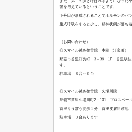
また、第二の脳と呼ばれるようになった
響を与えているということです。
下丹田が形成されることでホルモンのバ
腹式呼吸をすると少し、精神状態が落ち
（お問い合わせ）
◎スマイル鍼灸整骨院 本院（汀良町） 09
那覇市首里汀良町 3－39 1F 首里駅
す。
駐車場 ３台～５台
◎スマイル鍼灸整骨院 久場川院 098
那覇市首里久場川町2－131 プロスペール
首里りうぼう徒歩１分 首里皮膚科跡地
駐車場 ３台あります