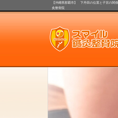
【沖縄県那覇市】 下丹田の位置と子宮の関係 首里
灸整骨院