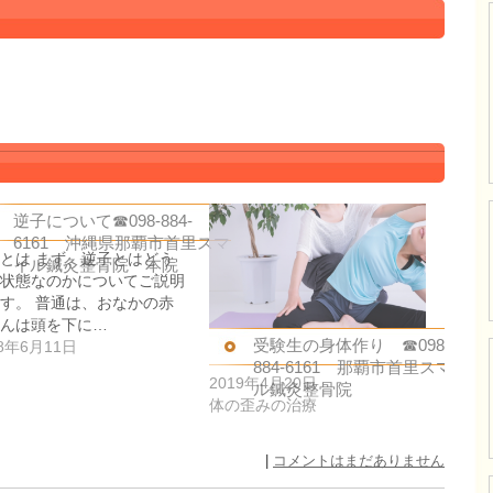
逆子について☎098-884-
6161 沖縄県那覇市首里スマ
とは まず、逆子とはどう
イル鍼灸整骨院 本院
状態なのかについてご説明
す。 普通は、おなかの赤
んは頭を下に…
受験生の身体作り ☎098-
18年6月11日
884-6161 那覇市首里スマイ
2019年4月20日
ル鍼灸整骨院
体の歪みの治療
|
コメントはまだありません