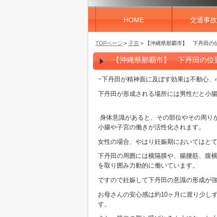
HOME
交通事故
TOPページ
>
子宮
> 【沖縄県那覇市】 下丹田の位
【沖縄県那覇市】 下丹田の位置と
~下丹田が精神面に及ぼす効果は不動心、
下丹田が形成される場所には男性だと小
身体意識があると、その部位やその周り
小腸や子宮の働きが活性化されます。
女性の場合、やはり妊娠期においてはと
下丹田の周囲には横隔膜や、腸腰筋、腹横
を取り囲み力動的に働いています。
ですので妊娠して下丹田の意識の形成が
お母さんの安心感は約10ヶ月に渡り少し
す。