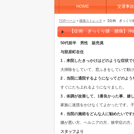
HOME
交通事故
TOPページ
>
腰痛ストレッチ
> 【症例 ぎっくり腰
【症例 ぎっくり腰 腰痛】沖縄県
50代前半 男性 販売員
与那原町在住
1．来院したきっかけはどのような症状で
大掃除をしていて、窓ふきをしていて動
2．当院に通院するようになってどのよう
すぐにたち上れるようになりました。
3．体調が改善して、1番良かった事、嬉
家族に迷惑をかけなくてよかったです。
4．当院の施術をどんな人に勧めたいです
腰が悪い方、ヘルニアの方、狭窄症の方
スタッフより