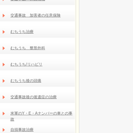
交通事故 加害者の任意保険
むちうち治療
むちうち 整形外科
むちうち/リハビリ
むちうち後の頭痛
交通事故後の後遺症の治療
米軍のY・E・Aナンバーの車との事
故
自損事故治療