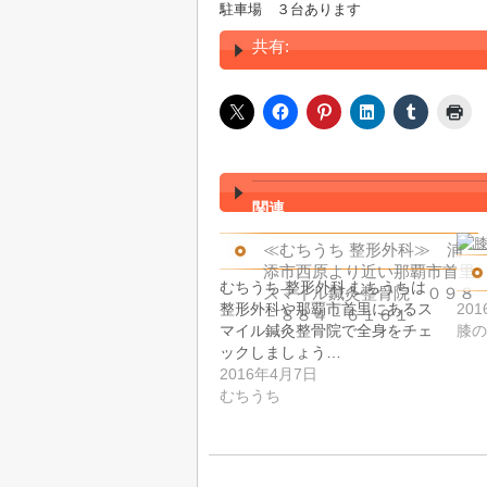
駐車場 ３台あります
共有:
関連
≪むちうち 整形外科≫ 浦
添市西原より近い那覇市首里
むちうち 整形外科 むちうちは
スマイル鍼灸整骨院 ０９８
整形外科や那覇市首里にあるス
20
－８８４－６１６１
マイル鍼灸整骨院で全身をチェ
膝の
ックしましょう…
2016年4月7日
むちうち