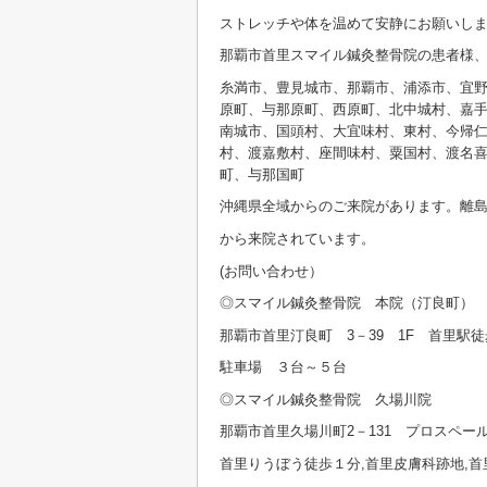
ストレッチや体を温めて安静にお願いし
那覇市首里スマイル鍼灸整骨院の患者様
糸満市、豊見城市、那覇市、浦添市、宜
原町、与那原町、西原町、北中城村、嘉
南城市、国頭村、大宜味村、東村、今帰
村、渡嘉敷村、座間味村、粟国村、渡名
町、与那国町
沖縄県全域からのご来院があります。離
から来院されています。
(お問い合わせ）
◎スマイル鍼灸整骨院 本院（汀良町） 09
那覇市首里汀良町 3－39 1F 首里駅
駐車場 ３台～５台
◎スマイル鍼灸整骨院 久場川院 098
那覇市首里久場川町2－131 プロスペール
首里りうぼう徒歩１分,首里皮膚科跡地,