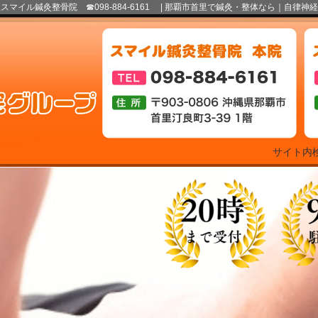
イル鍼灸整骨院 ☎098-884-6161 |
那覇市首里で鍼灸・整体なら｜自律神経
サイト内