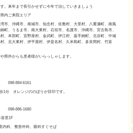
ます。来年まで長引かせずに今年で治していきましょう
、県内ご来院エリア
野湾市、沖縄市、南城市、知念村、佐敷村、大里村、八重瀬町、南風
手納町、うるま市、南大東村、石垣市、名護市、沖縄市、宮古島市、
仁村、本部町、宜野座村、金武町、伊江村、嘉手納町、北谷町、中城
喜村、北大東村、伊平屋村、伊是名村、久米島町、多良間村、竹富
島や県外からも患者様がいらっしゃします。
8-884-6161
徒歩1分 オレンジののぼりが目印です。
-886-1680
首里1F
首里内科、整形外科、眼科すぐそば