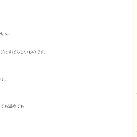
ません。
ージはすばらしいものです。
みは、
けても温めても