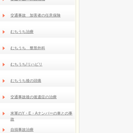
交通事故 加害者の任意保険
むちうち治療
むちうち 整形外科
むちうち/リハビリ
むちうち後の頭痛
交通事故後の後遺症の治療
米軍のY・E・Aナンバーの車との事
故
自損事故治療