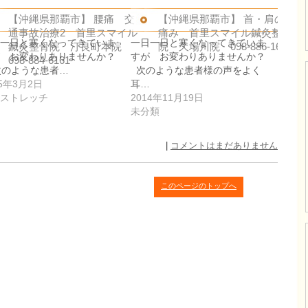
【沖縄県那覇市】 腰痛 交
【沖縄県那覇市】 首・肩の
通事故治療2 首里スマイル
痛み 首里スマイル鍼灸整骨
一日と寒くなってきていま
一日一日と寒くなってきていま
鍼灸整骨院 汀良町本院
院 久場川院 098-886-1680
 お変わりありませんか？
すが お変わりありませんか？
098-884-6161
のような患者…
次のような患者様の声をよく
15年3月2日
耳…
ストレッチ
2014年11月19日
未分類
|
コメントはまだありません
このページのトップへ