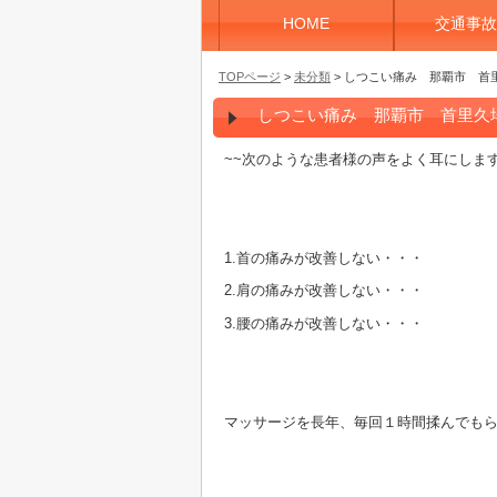
HOME
交通事故
TOPページ
>
未分類
> しつこい痛み 那覇市 首里久
しつこい痛み 那覇市 首里久場川
~~次のような患者様の声をよく耳にしま
1.首の痛みが改善しない・・・
2.肩の痛みが改善しない・・・
3.腰の痛みが改善しない・・・
マッサージを長年、毎回１時間揉んでも