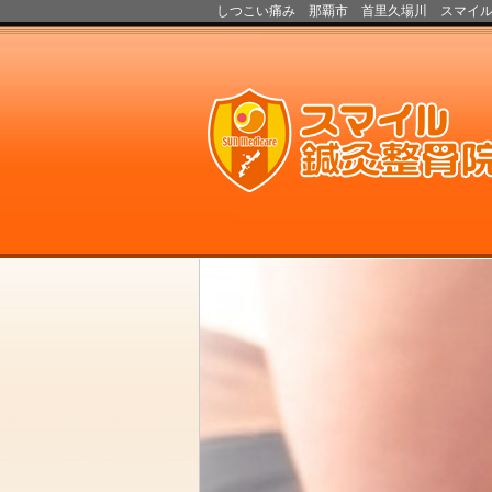
しつこい痛み 那覇市 首里久場川 スマイル鍼灸整