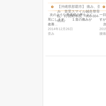
【沖縄県那覇市】 痛み、歪
み 首里スマイル鍼灸整骨
次のような患者様の声をよく
一日
院 汀良町本院 098-884-
耳にします。 1.首の痛みが
すが
6161
改善…
次
2014年12月26日
20
歪み
腰痛