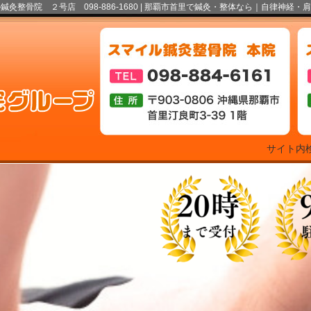
骨院 ２号店 098-886-1680 |
那覇市首里で鍼灸・整体なら｜自律神経・肩
サイト内