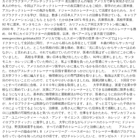
TOPページ
>
トレーナー
> アメリカで活躍するトレーナー（沖縄県那覇市首里汀良
アメリカで活躍するトレーナー（沖縄県那覇市首里汀良
カイロプラクター／アスレチックトレーナー 友広隆行さんの場合 
本人の中から、今回はアスレチックトレーナーの友広隆行さんをご
アスレチックトレーナーの免許を取得。ドジャースのトレーナーと
ロプラクティクスを学び、現在は、数多くの日本人アスリートの治
インフォメーションはこちら ともひろ・たかゆき■ 1971 年生ま
92 年に渡米。サンタモニカ・カレッジを経て、カリフォルニア州
2000 年、アスレチックトレーナーの資格取得。02 年、大学在
め、04 年にカイロプラクターの資格取得。以来、侍ベアーズなど
www.geocities.jp/drtaka303 アメリカで知ったスポーツ医
ドクターとして全試合に同行。 チームから頼られる存在として活
かりやっていました。ところが高校の頃に膝を痛め、医者に「元に
なさい」と言われました。それでも続けていたのですが、医者の言