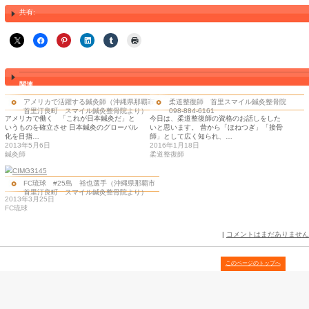
た。 就職が決まった時は、ワクワクしました。アメリカは世界
ベル。その頂点にあるメジャーリーグでは、どんなにすごい治療や
のかと期待していたのです。でも現場では、学校で 学んだことや
践していて、さらにもっとこうしたらよいと思う部分もありました
た自分に一筋の光を与えてくれ、改めて学校で学ぶ内容のレベル
ドジャースはアットホームなチームで、関係者の方々は私を温か
ドジャースで仕事ができたことを誇りに思いますし、トップクラス
のは、私にとって大きな自信と経験にな りました。 04年にカ
し、05年にはクロマティー監督率いるジャパン・侍ベアーズのト
ーズは、カリフォルニアとアリゾナに８チームを抱える新しい独立
ースボールリーグ」のチーム。３カ月で90試合を消化するので大
が深まり、自信にもつながりました。現在は、野球、ゴルフ、サッ
ディービル、ダンスなど、あらゆるスポーツに関わる日本人アスリ
す。 一生懸命努力すれば、結果は必ずついてくる これからは、
さとアスレチックトレーナーの存在を広めたいですね。日本でトレ
と思われがちですが、アメリカでは100年も前の考え方。トレーナ
す。高校時代、サッカーの試合中に相手チームの選手が死亡する事
の仕事が、日本でも末端まで広がっていれば、その少年も一命を
第２の仕事はリハビリです。日本でもリハビリに対する認識を深
法士の意識改革が必要だと思います。「患者を治している」という
リハビリをして治すのは患者さん自身。私たちは手を貸しているに