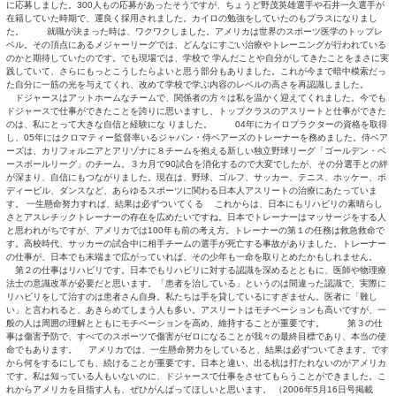
ていました。 高校を卒業後、狭い日本を飛び出したいと思い、9
モニカ・カレッジに通っていた時のこと、私より重傷を負った人が
を見てびっくり。アメリカのスポーツ医学がいかに進んでいるかを
た。それがアスレチックトレーナーを目指す最初のきっかけにな
立大学フラトン校に編入すると、物理療法などの専門課程を取りま
分のやりたいことだったので、とてもやりがいがありましたね。国
っとすべての科目に合格。２０００年に資格を取得しました。 
校などに勤めていましたが、次第にアスレチックトレーナーとして
るようになりました。基本的に物理療法と運動療法が中心ですが、
て治療することはできません。治療内容はカイロプラクティクスと
が、カイロプラクターは医師なので治療範囲が広がります。また、
イロによって立てるようになり、治療後、お母さんに飛びついた症
ロには無限の可能性があると気づいたのです。そこで、仕事をする
ニア・ユニバーシティー・ヘルス・アンド・サイエンス（旧ロサン
イロプラクティック）に進学しました。 大学に行きながらドジャー
スでは、野茂英雄選手を始め、 すべての選手のトレーニングと
クトレーナーの協会がＭＬＢ（メジャーリーグ・ベースボール）で
を行っているのを知ったのはその頃です。ぜひチャレンジしたいと
に応募しました。300人もの応募があったそうですが、ちょうど野
在籍していた時期で、運良く採用されました。カイロの勉強をして