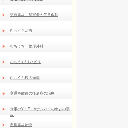
交通事故 加害者の任意保険
むちうち治療
むちうち 整形外科
むちうち/リハビリ
むちうち後の頭痛
交通事故後の後遺症の治療
米軍のY・E・Aナンバーの車との事
故
自損事故治療