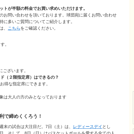
ットが半額の料金でお買い求めいただけます。
のお問い合わせを頂いております。球団宛に届くお問い合わせ
特に多いご質問についてご紹介します。
は、
こちら
をご確認ください。
ます。
にございます。
レード（２階指定席）はできるの？
でお得な指定席にできます。
は大人の方のみとなっております
利で締めくくろう！
週末の試合は大注目だ。7日（土）は、
レディースデイ
とし
日、そして、8日（日）はバスケットボールを愛する全ての人