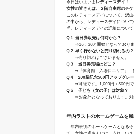
今日はいよいよ
レディースデイ！
女性の皆さんは、２階自由席のチケ
このレディースデイについて、沢山
の中から、レディースデイについて
尚、レディースデイの詳細について
Q１ 当日券販売は何時から？
⇒16：30と開始となっており
Q２ 早く行かないと売り切れるの？
⇒売り切れはございません。
Q３ 当日券売場はどこ？
⇒『体育館 入場口エリア』 
Q４ 200勝記念500円アップグ
⇒可能です。1,000円＋500円
Q５ 子ども（女の子）は対象？
⇒対象外となっております。対象
年内ラストのホームゲームを勝
年内最後のホームゲームとなる今
て、女性の皆さんには、うれしい１