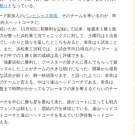
祭り
となっている。
ーグ新加入の
バンビシャス奈良
。そのチームを率いるのが、昨
山向人ヘットコーチだ。
いたが、11月9日に初勝利を記録して以来、毎週末１勝１敗
力が整った浜松東三河フェニックスに対して、土曜日は１点差
てしっかりと借りを返したところをみると、奈良は１試合ごと
。また、浜松東三河戦では、１試合平均11得点のジャマー・エ
その中での１勝１敗の成績は高く評価できる。
「強豪浜松に勝利し、ブースターの皆さんに喜んでもらって嬉
ッスルしたことがチームの大きな助けになった。開幕から成長
な試合が続くが、精一杯頑張ります」と語ったように、奈良は
のチームと言える。やはり遠山ヘッドコーチである。奈良は、
盤まで時間がかかってもプレーオフの座を奪えるぐらいのチー
ーチを中心に勝ち星を重ねて来た。誰がコートに立っても戦力
フェンスは頼もしく、団結の力を体現している。遠山ヘッドコ
トコーチと遠山ヘッドコーチを支えていた伊佐勉ヘッドコー
える。