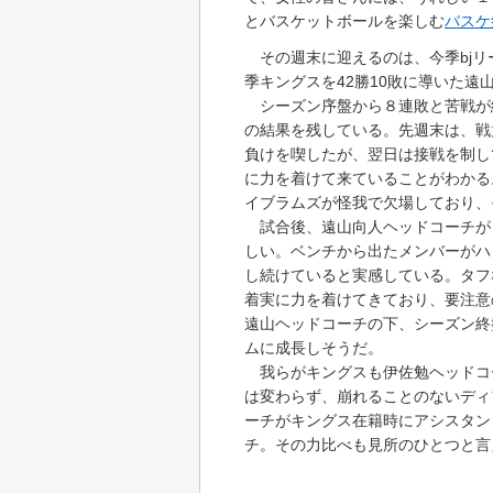
とバスケットボールを楽しむ
バスケ
その週末に迎えるのは、今季bjリ
季キングスを42勝10敗に導いた遠
シーズン序盤から８連敗と苦戦が続
の結果を残している。先週末は、戦
負けを喫したが、翌日は接戦を制し
に力を着けて来ていることがわかる
イブラムズが怪我で欠場しており、
試合後、遠山向人ヘッドコーチが
しい。ベンチから出たメンバーがハ
し続けていると実感している。タフ
着実に力を着けてきており、要注意
遠山ヘッドコーチの下、シーズン終
ムに成長しそうだ。
我らがキングスも伊佐勉ヘッドコ
は変わらず、崩れることのないディ
ーチがキングス在籍時にアシスタン
チ。その力比べも見所のひとつと言