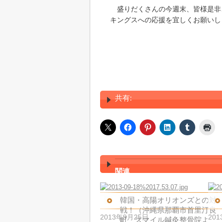
盛りだくさんの今週末、皆様是非
キングスへの応援を宜しくお願いし
共有:
関連
韓国・高陽オリオンズとの対
戦！（沖縄県那覇市首里汀良
2013年9月25日
20
町 スマイル鍼灸整骨院よ