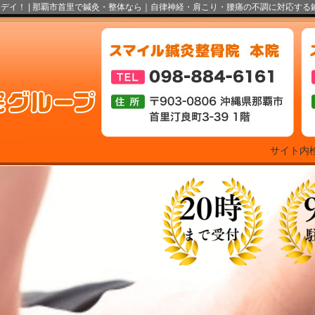
デイ！ |
那覇市首里で鍼灸・整体なら｜自律神経・肩こり・腰痛の不調に対応する
サイト内