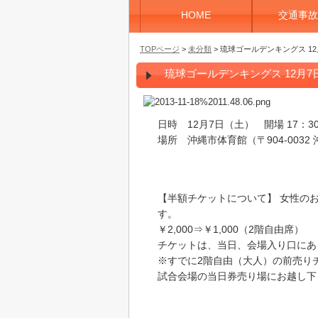
HOME
交通事故
TOPページ
>
未分類
> 琉球ゴールデンキングス 1
琉球ゴールデンキングス 12月
日時 12月7日（土） 開場 17：30
場所 沖縄市体育館（〒904-003
【半額チケットについて】 女性の
す。
￥2,000⇒￥1,000（2階自由席）
チケットは、当日、会場入り口にあ
※すでに2階自由（大人）の前売り
試合会場の当日券売り場にお越し下