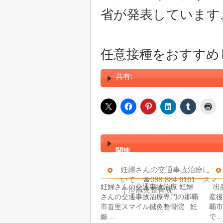
省が発表しています
任意接種をおすすめ
共有:
関連
妊婦さんの交通事故治療につ
いて ☎098-884-6161 スマ
妊婦さんの交通事故治療 妊婦
出
イル鍼灸整骨院
さんの交通事故治療専門の那覇
産後
市首里スマイル鍼灸整骨院 妊
覇市
娠…
で…