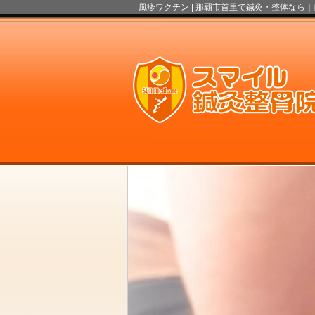
風疹ワクチン |
那覇市首里で鍼灸・整体なら｜