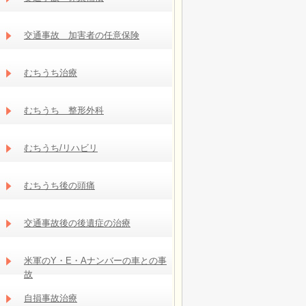
交通事故 加害者の任意保険
むちうち治療
むちうち 整形外科
むちうち/リハビリ
むちうち後の頭痛
交通事故後の後遺症の治療
米軍のY・E・Aナンバーの車との事
故
自損事故治療