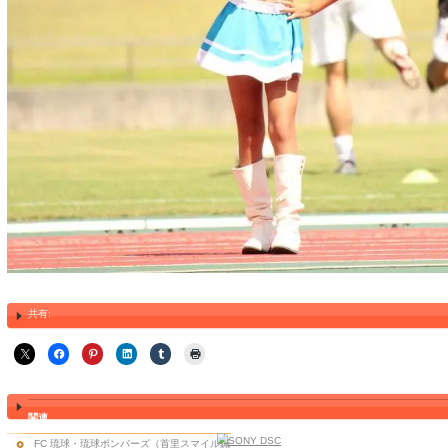
ブログ
http://ameblo.jp/
ryukyubomberz/
メール
buppierecord@nirai.ne.jp
<プロデュース会社>
合同会社BUPPIERECORD
〒904-0117
沖縄県北谷町北前243-2
098-936-5677
http://locoplace.jp/
t000177938/