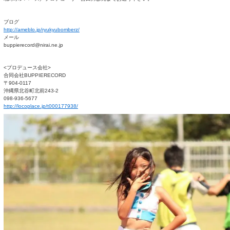
琉球ボンバーズはチアリィーディングではなくHIPHOP&JA
ZZを
ームです。沢山の応募をお待
ちしております。
＜応募資格＞
３才から大人（上限無し）の健康な男女
＜応募方法＞
ブログもしくはメールにて応募下さい。
・名前
・年齢
・スリーサイズ
・全身と顔アップ画像
・ダンス経歴
・応募理由
琉球ボンバーズ／プロデューサー吉田邦彦宛までお送り下さい。