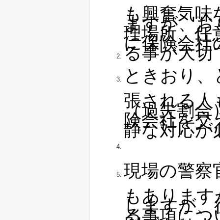
も興奮気味
ますが、お
理場所、任
に保険会社
る事が大切
ときおり、
張される人
（過失割合
険会社を交
静な対応が
現場の警察
もあります
しますが、
る事項につ
則がありま