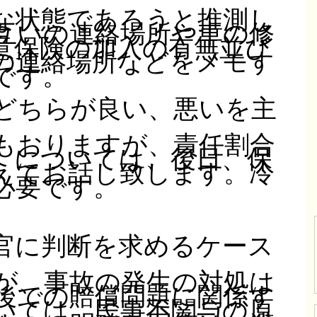
な状態であろうと推測し
互いの連絡場所や車の修
意保険の加入の有無並び
の連絡場所などをメモす
です。
どちらが良い、悪いを主
もおりますが、責任割合
）については、後日、保
えてお話し致します。冷
必要です。
官に判断を求めるケース
が、事故の発生の対処は
後での賠償問題に関係す
いては、民事不関与の原
すので明確な回答は、避