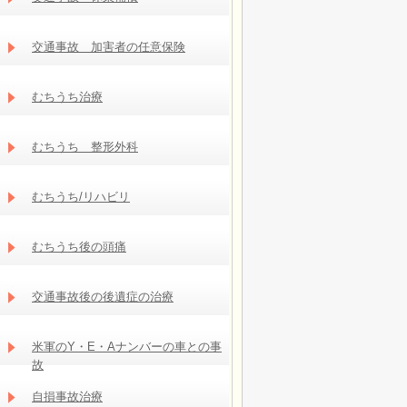
交通事故 加害者の任意保険
むちうち治療
むちうち 整形外科
むちうち/リハビリ
むちうち後の頭痛
交通事故後の後遺症の治療
米軍のY・E・Aナンバーの車との事
故
自損事故治療