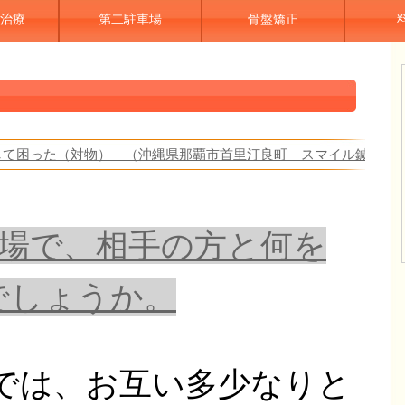
治療
第二駐車場
骨盤矯正
して困った（対物） （沖縄県那覇市首里汀良町 スマイル鍼灸整
場で、相手の方と何を
でしょうか。
では、お互い多少なりと