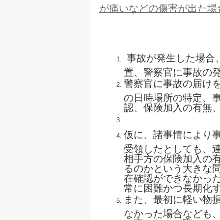
が痛いなどの傷害が出た場
事故が発生した場合
置、警察官に事故の
警察官に事故の届け
の日時場所の特定、
認、保険加入の有無
仮に、諸事情により
受領したとしても、
相手方の保険加入の
るのかという大きな
在確認ができなかっ
常に困難かつ長期化
また、最初に軽い物
なかった場合なども