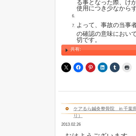
る事となった際、け
使用につき少なから
よって、事故の当事
の確認の意味におい
切です。
共有:
ケアるら鍼灸整骨院 in 千
り）
2013.02.26
おはようございます、