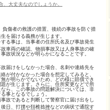
合、大丈夫なのでしょうか
。
、負傷者の救護の措置、後続の事故を防ぐ措
発生を届ける義務が生じます。
をする事は、当事者の住所氏名及び事故発生
事故車両の確認、物損事故又は人身事故の確
、事故状況などが明らかになることです。
事故届けをしなかった場合、名刺や連絡先を
連絡が付かなかった場合を想定してみると、
有無が明らかでないため、どの様に賠償でき
問題が生じます。さらに、住所変更などで所
たなら、この事故の問題解決については、非
する事となるでしょう。
損事故であると判断して警察官に届け出をし
、後日、打撲や頚椎捻挫などの病状で通院す