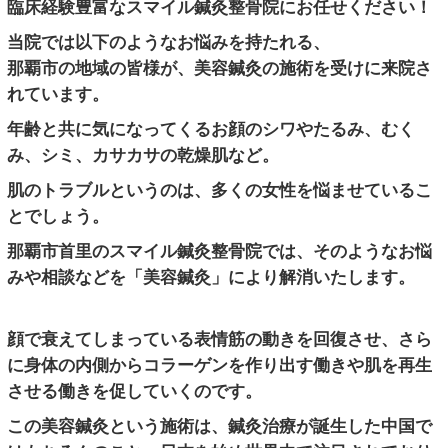
美容鍼灸
沖縄での美容鍼灸は、
臨床経験豊富なスマイル鍼灸整骨院に