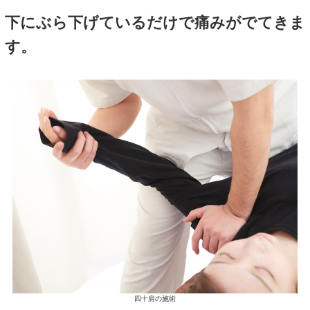
が、炎症や拘縮を起こすから
す。
また、痛みや炎症は、周囲筋
ムーズな動作を阻みます。