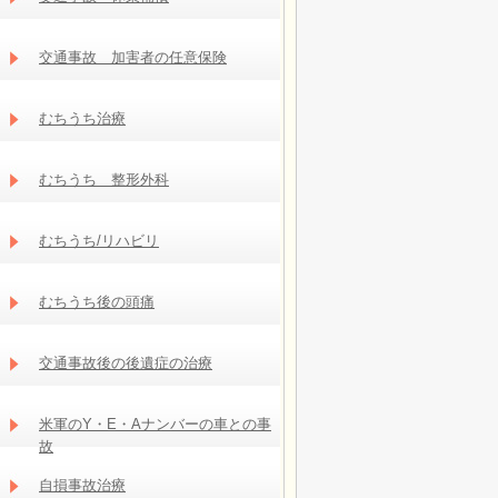
交通事故 加害者の任意保険
むちうち治療
むちうち 整形外科
むちうち/リハビリ
むちうち後の頭痛
交通事故後の後遺症の治療
米軍のY・E・Aナンバーの車との事
故
自損事故治療