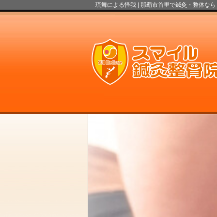
琉舞による怪我 |
那覇市首里で鍼灸・整体なら