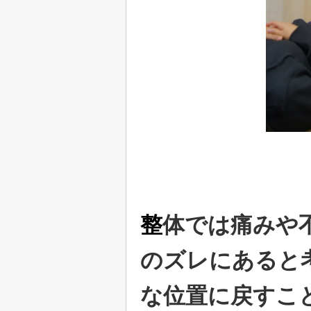
整
体では痛みや
のズレにあると
な位置に戻すこ