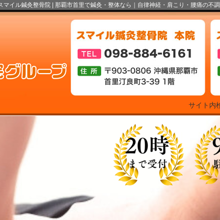
スマイル鍼灸整骨院 |
那覇市首里で鍼灸・整体なら｜自律神経・肩こり・腰痛の不調
サイト内