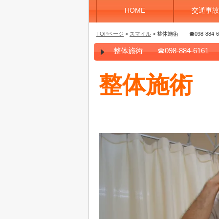
HOME
交通事故
TOPページ
>
スマイル
> 整体施術 ☎098-88
整体施術 ☎098-884-61
整体施術