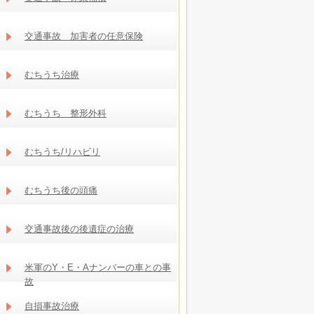
交通事故 加害者の任意保険
むちうち治療
むちうち 整形外科
むちうち/リハビリ
むちうち後の頭痛
交通事故後の後遺症の治療
米軍のY・E・Aナンバーの車との事
故
自損事故治療