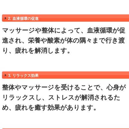
があります。
3. 不健康な生活習慣
不規則な食生活や運動不足、
ールや喫煙など、不健康な生
の原因となることがあります