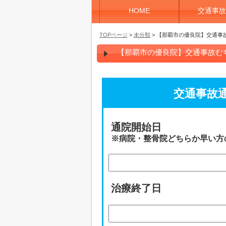
HOME
交通事故
TOPページ
>
未分類
> 【那覇市の優良院】交通事
【那覇市の優良院】交通事故む
交通事故
通院開始日
※病院・整骨院どちらか早い方
治療終了日