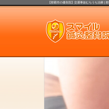
【那覇市の優良院】交通事故むちうち治療 |
那