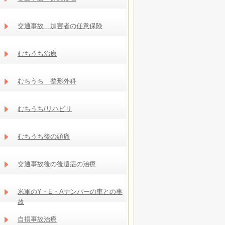
交通事故 加害者の任意保険
むちうち治療
むちうち 整形外科
むちうち/リハビリ
むちうち後の頭痛
交通事故後の後遺症の治療
米軍のY・E・Aナンバーの車との事
故
自損事故治療